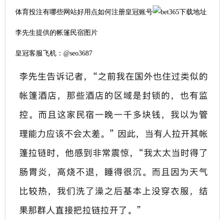
体育投注有哪些网站好用点如何注册皇冠账号
李先生提供的帐篷民宿图片
皇冠客服飞机：@seo3687