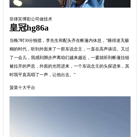
菲律宾博彩公司做技术
皇冠hg86a
当晚7时30分独揽，李先生和配头齐在帐篷内休息，“睡得迷无极
糊的时代，听到外面来了一群东说念主，一直在高声谈话。又过
了一会儿，我感到脚步声离咱们越来越近，一霎就听到帐篷拉链
被拉开的声息，外面的光照进来，一个东说念主的头探进来，其
时我平直高唱了一声，让他出去。”
菠菜十大平台