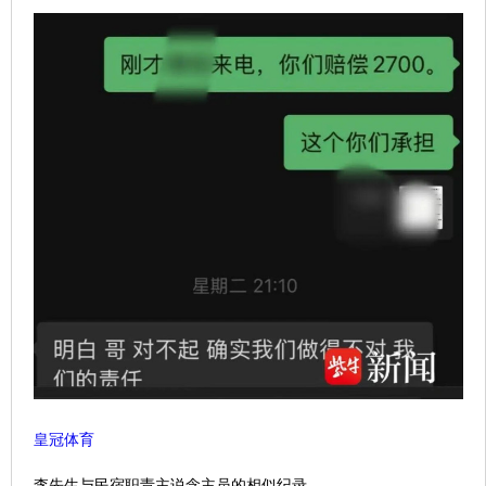
皇冠体育
李先生与民宿职责主说念主员的相似纪录