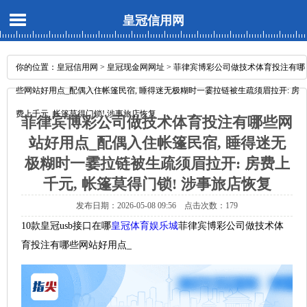
皇冠信用网
你的位置：
皇冠信用网
>
皇冠现金网网址
> 菲律宾博彩公司做技术体育投注有哪
些网站好用点_配偶入住帐篷民宿, 睡得迷无极糊时一霎拉链被生疏须眉拉开: 房
费上千元, 帐篷莫得门锁! 涉事旅店恢复
菲律宾博彩公司做技术体育投注有哪些网
站好用点_配偶入住帐篷民宿, 睡得迷无
极糊时一霎拉链被生疏须眉拉开: 房费上
千元, 帐篷莫得门锁! 涉事旅店恢复
发布日期：2026-05-08 09:56 点击次数：179
10款皇冠usb接口在哪
皇冠体育娱乐城
菲律宾博彩公司做技术体
育投注有哪些网站好用点_