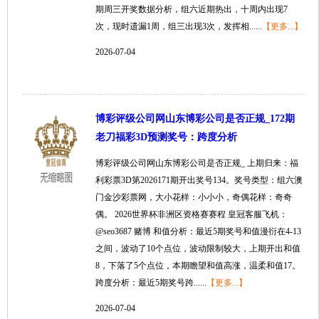
期周三开奖数据分析，组六近期热出，十周内出现7
次，现时遗漏1周，组三出现3次，发挥相......
【更多...】
2026-07-04
博彩评级公司网山东博彩公司是否正规_172期
老刀福彩3D预测奖号：跨度分析
博彩评级公司网山东博彩公司是否正规_ 上期归来：福
利彩票3D第2026171期开出奖号134。奖号类型：组六澳
门金沙彩票网，大小花样：小小小，奇偶花样：奇奇
偶。 2026世界杯非洲区资格赛赛程 皇冠客服飞机：
@seo3687 赌博 和值分析：最近5期奖号和值漫衍在4-13
之间，波动了10个点位，波动限制较大，上期开出和值
8，下落了5个点位，本期瞻望和值高涨，温柔和值17。
跨度分析：最近5期奖号跨......
【更多...】
2026-07-04