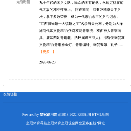
九十年代的国乒女队，民众的固有记念，永远定格在霸
气无敌的邓亚萍身上。 阿谁期间，邓亚萍统率天下乒
坛，拿下多数荣誉，成为一代东说念主的乒乓记念。
“江西博物馆十大镇馆之宝”名录当天公布，分别为大洋
洲商代墓文物精品(伏鸟双尾青铜虎、双面神人青铜面
具、鹿耳四足青铜甗、活环屈蹲玉羽人)、海昏侯刘贺墓
文物精品(青铜雁鱼灯、青铜编钟、刘贺玉印、孔子......
【更多...】
2026-06-23
友情链接：
Powered by
皇冠信用网
@2013-2022
RSS地图
HTML地图
皇冠体育导航
皇冠体育
皇冠现金网
皇冠客服
新2网址