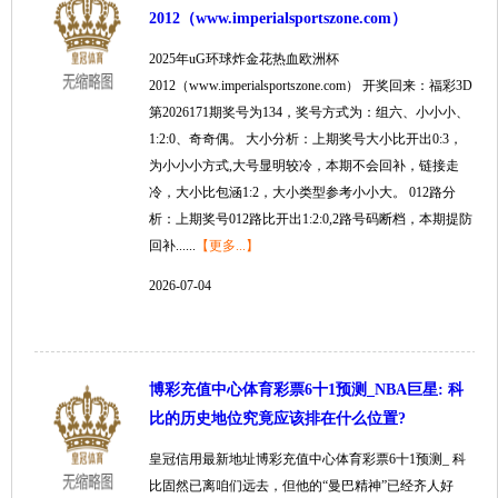
2012（www.imperialsportszone.com）
2025年uG环球炸金花热血欧洲杯
2012（www.imperialsportszone.com） 开奖回来：福彩3D
第2026171期奖号为134，奖号方式为：组六、小小小、
1:2:0、奇奇偶。 大小分析：上期奖号大小比开出0:3，
为小小小方式,大号显明较冷，本期不会回补，链接走
冷，大小比包涵1:2，大小类型参考小小大。 012路分
析：上期奖号012路比开出1:2:0,2路号码断档，本期提防
回补......
【更多...】
2026-07-04
博彩充值中心体育彩票6十1预测_NBA巨星: 科
比的历史地位究竟应该排在什么位置?
皇冠信用最新地址博彩充值中心体育彩票6十1预测_ 科
比固然已离咱们远去，但他的“曼巴精神”已经齐人好