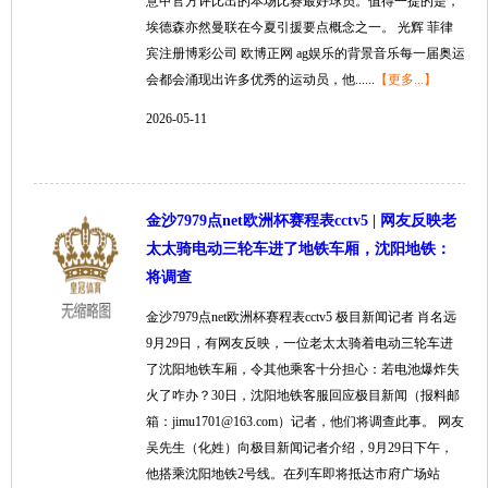
意甲官方评比出的本场比赛最好球员。值得一提的是，
埃德森亦然曼联在今夏引援要点概念之一。 光辉 菲律
宾注册博彩公司 欧博正网 ag娱乐的背景音乐每一届奥运
会都会涌现出许多优秀的运动员，他......
【更多...】
2026-05-11
金沙7979点net欧洲杯赛程表cctv5 | 网友反映老
太太骑电动三轮车进了地铁车厢，沈阳地铁：
将调查
金沙7979点net欧洲杯赛程表cctv5 极目新闻记者 肖名远
9月29日，有网友反映，一位老太太骑着电动三轮车进
了沈阳地铁车厢，令其他乘客十分担心：若电池爆炸失
火了咋办？30日，沈阳地铁客服回应极目新闻（报料邮
箱：
jimu1701@163.com
）记者，他们将调查此事。 网友
吴先生（化姓）向极目新闻记者介绍，9月29日下午，
他搭乘沈阳地铁2号线。在列车即将抵达市府广场站