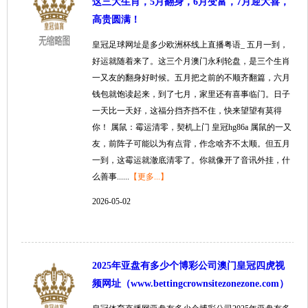
这三大生肖，5月翻身，6月变富，7月迎大喜，
高贵圆满！
皇冠足球网址是多少欧洲杯线上直播粤语_ 五月一到，
好运就随着来了。这三个月澳门永利轮盘，是三个生肖
一又友的翻身好时候。五月把之前的不顺齐翻篇，六月
钱包就饱读起来，到了七月，家里还有喜事临门。日子
一天比一天好，这福分挡齐挡不住，快来望望有莫得
你！ 属鼠：霉运清零，契机上门 皇冠hg86a 属鼠的一又
友，前阵子可能以为有点背，作念啥齐不太顺。但五月
一到，这霉运就澈底清零了。你就像开了音讯外挂，什
么善事......
【更多...】
2026-05-02
2025年亚盘有多少个博彩公司澳门皇冠四虎视
频网址（www.bettingcrownsitezonezone.com）