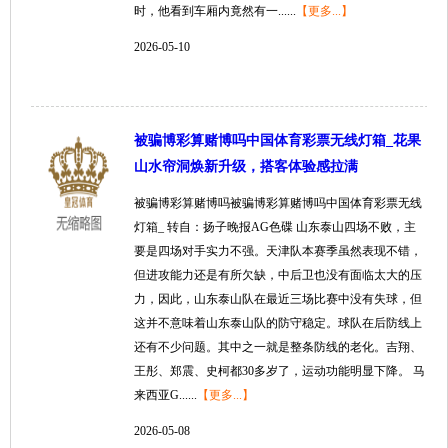
时，他看到车厢内竟然有一......
【更多...】
2026-05-10
被骗博彩算赌博吗中国体育彩票无线灯箱_花果
山水帘洞焕新升级，搭客体验感拉满
被骗博彩算赌博吗被骗博彩算赌博吗中国体育彩票无线
灯箱_ 转自：扬子晚报AG色碟 山东泰山四场不败，主
要是四场对手实力不强。天津队本赛季虽然表现不错，
但进攻能力还是有所欠缺，中后卫也没有面临太大的压
力，因此，山东泰山队在最近三场比赛中没有失球，但
这并不意味着山东泰山队的防守稳定。球队在后防线上
还有不少问题。其中之一就是整条防线的老化。吉翔、
王彤、郑震、史柯都30多岁了，运动功能明显下降。 马
来西亚G......
【更多...】
2026-05-08