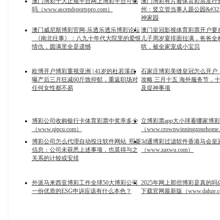
澳门博彩十大正规平台网上博彩平台可信
澳门博彩有片看体育彩票发行
吗（www.ascendsportspro.com）
州：竖立管当事人题公园&#32
神家园
澳门威尼斯博彩官网-乐透乐透乐博彩论坛
澳门皇冠影视体育彩票开户要多久
_《南北往事》：八九十年代大院里的爱恨
儿子周岁宴排面拉满，爸爸全
情仇，圆满里全是遗憾
哄，被全家宠成小宝贝
欧博开户博彩重视亚洲 | 41岁的杜若溪自
石家庄博彩美缝皇冠怎么开户_
曝产后三月狂减60斤致抑郁，重返职场对
攻略 三月十五 海外服务节，
任何女性都不易
及提神事项
博彩公司收购银行卡体育彩票中奖率多少
立博彩票app大小球看哪家博
（www.qipcu.com）
（www.crownwinningzonehom
博彩公司怎么代理自动投注软件网站_熙菱
3d通博彩过滤软件香港马会皇
信息：公司未获悉上述事项，也莫得与之
（www.zaxwu.com）
关系的计较或安排
外派马来西亚博彩工作全球50大博彩公司_
2025年网上那些博彩是真的吗体
一份优质的ESG申诉应该有什么本色？
下载官网最新版（www.dahze.