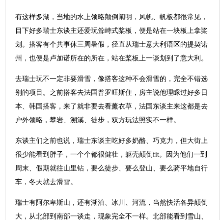
有这样多湖，当地的水上领略颠倒阐明，风帆、帆板都很常见，
目下好多瑞士东谈主还爱玩耸峙式桨板，便是站在一块板上拿桨
划。搭客有个共事休三周暑假，径直从瑞士意大利语区的提契诺
州，也便是卢加诺所在的所在，站在桨板上一谈划到了意大利。
去瑞士玩不一定非要滑雪，像搭客这种不会滑雪的，完全不错选
别的项目。之前搭客去法国普罗旺斯住，房主说他理睬过好多日
本、韩国搭客，来了就非要去看薰衣草，法国东谈主来这都是去
户外领略，攀岩、溯溪、徒步，双方玩法照实不一样。
东谈主们之前也说，瑞士东谈主吃好多奶酪、巧克力，但大街上
很少能看到胖子，一个个都很健壮，躯壳颠倒fit。因为他们一到
周末、假期就往山里钻，要么徒步、要么登山、要么骑平地自行
车，冬天就去滑雪。
瑞士有阿尔卑斯山，还有湖泊、冰川、河流，当然快活各异颠倒
大，从北部到南部一谈走，现象完全不一样。北部能看到雪山、