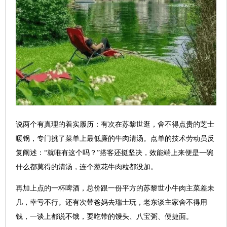
说两个有真理的着实履历：有次在苏黎世逛，舍不得点贵的芝士
暖锅，专门挑了菜单上最低廉的牛肉清汤。点单的技术劳动员反
复阐述：“就唯有这个吗？”搭客还挺坚决，效能端上来便是一碗
什么都莫得的清汤，连个葱花牛肉粒都没加。
再加上点的一杯啤酒，总价跟一份平方的苏黎世小牛肉主菜差未
几，幸亏不行。还有次带爸妈去瑞士玩，老东谈主家舍不得用
钱，一谈上都说不饿，要吃带的馒头、八宝粥、便捷面。