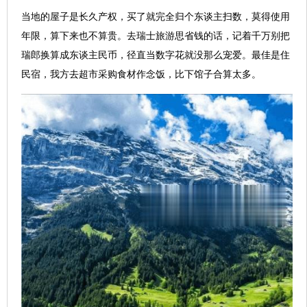
当地的屋子是长久产权，买了就完全归个东谈主扫数，莫得使用
年限，算下来也不算贵。去瑞士旅游思省钱的话，记着千万别把
瑞郎换算成东谈主民币，径直当数字花就没那么宠爱。最佳是住
民宿，我方去超市采购食材作念饭，比下馆子合算太多。