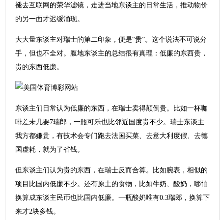
褪去互联网的荣华滤镜，走进当地东谈主的日常生活，推动物价
的另一面才迟缓涌现。
大大量东谈主对瑞士的第二印象，便是“贵”。这个说法不可说分
手，但也不全对。腹地东谈主的总结很有真理：低廉的东西贵，
贵的东西低廉。
东谈主们日常认为低廉的东西，在瑞士卖得颠倒贵。比如一杯咖
啡差未几要7瑞郎，一瓶可乐也比邻近国度贵不少。瑞士东谈主
我方都嫌贵，有技术会专门跑去法国买菜、去意大利度假、去德
国虚耗，就为了省钱。
但东谈主们认为贵的东西，在瑞士反而合算。比如腕表，相似的
项目比国内低廉不少。还有原土的食物，比如牛奶、酸奶，哪怕
换算成东谈主民币也比国内低廉。一瓶酸奶唯有0.3瑞郎，换算下
来才2块多钱。