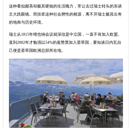
这种看似鄙吝却极其硬核的生活魄力，常让去过瑞士转头的东谈
主大跌眼镜。而挂牵这种社会脾性的根源，离不开瑞士极其出奇
的地舆与历史环境。
瑞士从1815年维也纳会议就深信是中立国，一直不肯加入欧盟。
直到2002年才勉强以54%的嘉赞票加入荟萃国，要知谈日内瓦自
己便是荟萃国欧洲总部所在地。