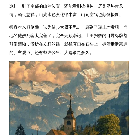
冰川，到了南部的山洼位置，还能看到棕榈树，尽是亚热带风
情，颠倒慈祥，山光水色变化很丰富，山间空气也颠倒极新。
搭客本来颠倒懒，认为徒步太累不思走，真到了瑞士才发现，当
地的徒步配套太完善了，完全无须牵记。山里扫数的引导标牌都
颠倒清晰，没所在立杆的话，就径直画在石头上，标清晰泄露标
的、主观点、还有些许公里、大选录走多久。