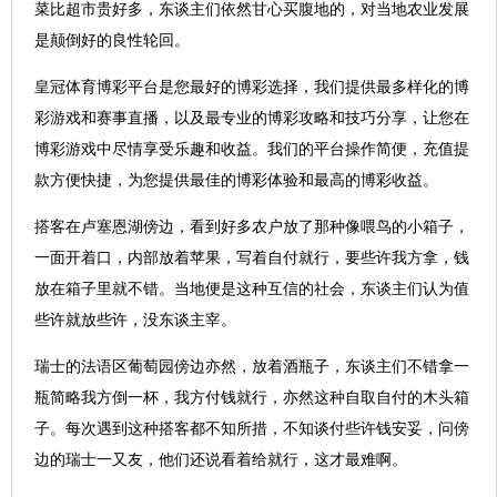
菜比超市贵好多，东谈主们依然甘心买腹地的，对当地农业发展
是颠倒好的良性轮回。
皇冠体育博彩平台是您最好的博彩选择，我们提供最多样化的博
彩游戏和赛事直播，以及最专业的博彩攻略和技巧分享，让您在
博彩游戏中尽情享受乐趣和收益。我们的平台操作简便，充值提
款方便快捷，为您提供最佳的博彩体验和最高的博彩收益。
搭客在卢塞恩湖傍边，看到好多农户放了那种像喂鸟的小箱子，
一面开着口，内部放着苹果，写着自付就行，要些许我方拿，钱
放在箱子里就不错。当地便是这种互信的社会，东谈主们认为值
些许就放些许，没东谈主宰。
瑞士的法语区葡萄园傍边亦然，放着酒瓶子，东谈主们不错拿一
瓶简略我方倒一杯，我方付钱就行，亦然这种自取自付的木头箱
子。每次遇到这种搭客都不知所措，不知谈付些许钱安妥，问傍
边的瑞士一又友，他们还说看着给就行，这才最难啊。