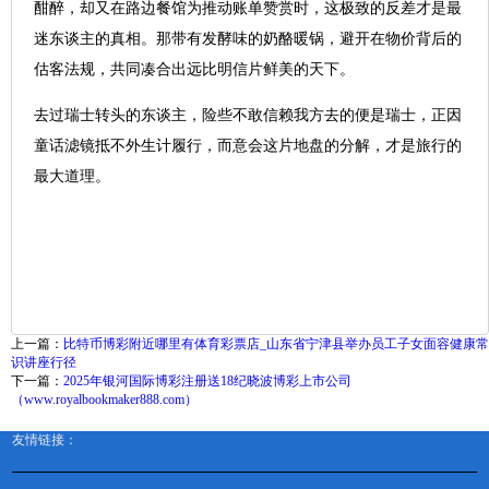
酣醉，却又在路边餐馆为推动账单赞赏时，这极致的反差才是最
迷东谈主的真相。那带有发酵味的奶酪暖锅，避开在物价背后的
估客法规，共同凑合出远比明信片鲜美的天下。
去过瑞士转头的东谈主，险些不敢信赖我方去的便是瑞士，正因
童话滤镜抵不外生计履行，而意会这片地盘的分解，才是旅行的
最大道理。
上一篇：
比特币博彩附近哪里有体育彩票店_山东省宁津县举办员工子女面容健康常
识讲座行径
下一篇：
2025年银河国际博彩注册送18纪晓波博彩上市公司
（www.royalbookmaker888.com）
友情链接：