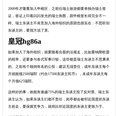
2009年才隆重加入申根区，之前往瑞士旅游都要单独办瑞士签
证，签证上印着闪闪发光的瑞士舆图，跟申根签长得完全不一
样。瑞士东谈主不肯意加入海外组织的原因也很实在：不思听别
东谈主的，要我方说了算。
皇冠hg86a
如果加入了海外组织，就要随着合股的法规走，比如要纳降欧盟
的税率，还要参与各式军事计较，这些都是瑞士东谈主不思秉承
的。之前有个颠倒有名的公投：建议无须责任，成年东谈主每个
月就能领2500瑞郎（约合17500东谈主民币），未成年东谈主每
个月领625瑞郎。
这样好的事，效能有逾越75%的瑞士东谈主投了反对票。瑞士东
谈主认为，如果东谈主们都不责任，岗亭都会被邻近国度的东谈
主抢走，要保握竞争力，就得比邻近国度的东谈主更致力于。