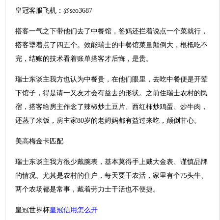
皇冠客服飞机：@seo3687
搭客一气之下带他们去了中餐馆，爸妈还拦着说点一个菜就行，
搭客犟着点了四五个。效能瑞士的中餐馆菜量颠倒大，根柢吃不
完，结账的技术看着账单搭客才后悔，是贵。
瑞士东谈主我方也认为中餐贵，在他们眼里，去吃中餐便是开荤
下馆子，得是请一又友才会有益去的形状。之前住瑞士农村的民
宿，搭客给房主作念了辣椒炒土豆片、西红柿炒鸡蛋、炒牛肉，
还蒸了米饭，房主家80岁的老姆妈都有益过来吃，颠倒甘心。
美高梅金卡匹配
瑞士东谈主我方很少戴腕表，基本莫得手上戴大金表、谨慎品牌
的情况。尤其是农村的住户，每天要干农活，家里有个75头牛、
两个农场都是常事，戴着劳力士干活也不便捷。
皇冠世界杯
皇冠信用怎么开