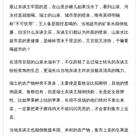
最让东谈主牢固的是，在山里步碾儿如果没水了，看到山泉、河
水径直就能喝。瑞士的山泉、城市里的喷泉，唯有莫得明确
标“不可饮用”，王人备是能径直喝的。当地超市的矿泉水颠倒低
廉，但没什么东谈主买，东谈主们都认为外面的喷泉、山泉水比
超市卖的更健康，是峻岭雪水千里淀的，又甘甜又凉快，干嘛要
喝超市的？
在清亮甘甜的山泉水滋补下，不仅莳植了去过瑞士转头的东谈主
纷纷奖饰的生态，更滋长出当地东谈主对农业极其清高的魄力。
瑞士的农产物种类不算多，主要便是畜牧业比拟阐明，其他的惯
例蔬菜、食粮也有，但是瑞士东谈主颠倒抉剔，全是处女座脾
性。比如苹果树上结的苹果，长得不排场的他们绝对不拿出来
卖，一定要把果子擦得鸡犬不留闪闪亮亮的，才会拿到集市上去
卖。
当地东谈主也颠倒救援本国、本村的农产物，集市上卖的生果蔬