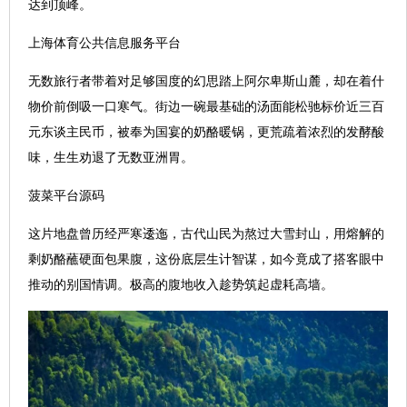
达到顶峰。
上海体育公共信息服务平台
无数旅行者带着对足够国度的幻思踏上阿尔卑斯山麓，却在着什
物价前倒吸一口寒气。街边一碗最基础的汤面能松驰标价近三百
元东谈主民币，被奉为国宴的奶酪暖锅，更荒疏着浓烈的发酵酸
味，生生劝退了无数亚洲胃。
菠菜平台源码
这片地盘曾历经严寒逶迤，古代山民为熬过大雪封山，用熔解的
剩奶酪蘸硬面包果腹，这份底层生计智谋，如今竟成了搭客眼中
推动的别国情调。极高的腹地收入趁势筑起虚耗高墙。