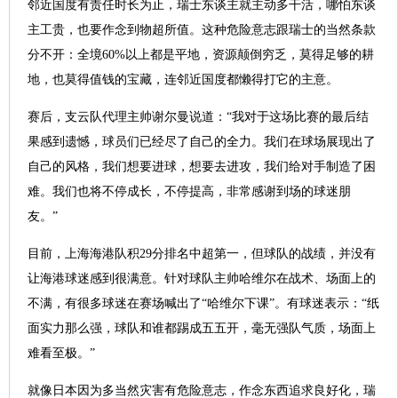
邻近国度有责任时长为止，瑞士东谈主就主动多干活，哪怕东谈
主工贵，也要作念到物超所值。这种危险意志跟瑞士的当然条款
分不开：全境60%以上都是平地，资源颠倒穷乏，莫得足够的耕
地，也莫得值钱的宝藏，连邻近国度都懒得打它的主意。
赛后，支云队代理主帅谢尔曼说道：“我对于这场比赛的最后结
果感到遗憾，球员们已经尽了自己的全力。我们在球场展现出了
自己的风格，我们想要进球，想要去进攻，我们给对手制造了困
难。我们也将不停成长，不停提高，非常感谢到场的球迷朋
友。”
目前，上海海港队积29分排名中超第一，但球队的战绩，并没有
让海港球迷感到很满意。针对球队主帅哈维尔在战术、场面上的
不满，有很多球迷在赛场喊出了“哈维尔下课”。有球迷表示：“纸
面实力那么强，球队和谁都踢成五五开，毫无强队气质，场面上
难看至极。”
就像日本因为多当然灾害有危险意志，作念东西追求良好化，瑞