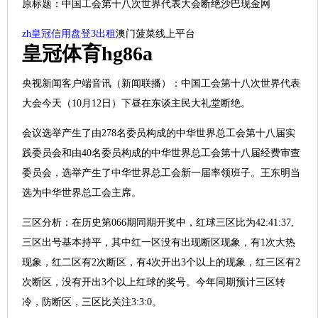
原标题：中国工会第十八次世界代表大会断绝沙巴现金网
zh皇冠信用盘登3出租
澳门菠菜线上平台
皇冠体育hg86a
央视新闻客户端音讯（新闻联播）：中国工会第十八次世界代表
大会今天（10月12日）下昼在东谈主民大礼堂断绝。
会议选举产生了由278名委员构成的中华世界总工会第十八届实
践委员会和由40名委员构成的中华世界总工会第十八届经费审查
委员会，选举产生了中华世界总工会新一届率领班子。王东明当
选为中华世界总工会主席。
三区分析：在历史第066期同期开奖中，红球三区比为42:41:37,
三区出号基本持平，其中红一区没有出现断区现象，有1次大热
现象，红二区有2次断区，有4次开出3个以上的现象，红三区有2
次断区，没有开出3个以上红球的奖号。今年同期预计三区转
冷，防断区，三区比关注3:3:0。