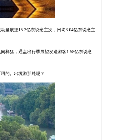
展望15.2亿东说念主次，日均3.04亿东说念主
同样猛，通盘出行季展望发送游客1.58亿东说念
呵呵的。出境游那处呢？