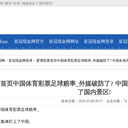
“爆买”全球, 钱都花在了国内景区!
app
皇冠现金网官方
皇冠现金网网址
皇冠现金网登录
皇冠
用网
>
皇冠现金网登录
> 爱博彩票首页中国体育彩票足球赔率_外媒破防了? 中国长假不
首页中国体育彩票足球赔率_外媒破防了? 中国长
了国内景区!
发布日期：2026-05-08 09:27 点击次数：74
中国体育彩票足球赔率_
媒集体盯上了中国。