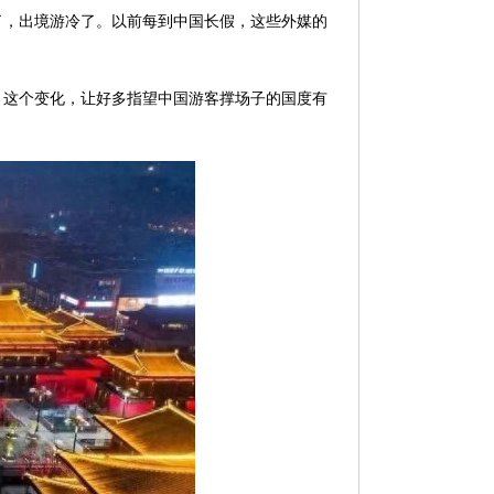
了，出境游冷了。以前每到中国长假，这些外媒的
。这个变化，让好多指望中国游客撑场子的国度有