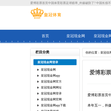
爱博彩票首页中国体育彩票足球赔率_外媒破防了? 中国长假不再
首页
皇冠现金网
皇冠现金网
栏目分类
你的位置：
皇冠信
皇冠现金网登录
皇冠现金网
爱博彩票
皇冠现金网app
皇冠现金网官方
皇冠现金网网址
皇冠现金网登录
爱博彩票首页
皇冠现金网官网
皇冠现金网app下载
本年五一，外