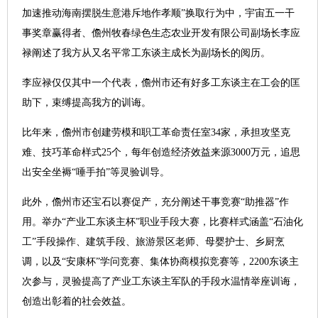
加速推动海南摆脱生意港斥地作孝顺”换取行为中，宇宙五一干
事奖章赢得者、儋州牧春绿色生态农业开发有限公司副场长李应
禄阐述了我方从又名平常工东谈主成长为副场长的阅历。
李应禄仅仅其中一个代表，儋州市还有好多工东谈主在工会的匡
助下，束缚提高我方的训诲。
比年来，儋州市创建劳模和职工革命责任室34家，承担攻坚克
难、技巧革命样式25个，每年创造经济效益来源3000万元，追思
出安全坐褥“唾手拍”等灵验训导。
此外，儋州市还宝石以赛促产，充分阐述干事竞赛“助推器”作
用。举办“产业工东谈主杯”职业手段大赛，比赛样式涵盖“石油化
工”手段操作、建筑手段、旅游景区老师、母婴护士、乡厨烹
调，以及“安康杯”学问竞赛、集体协商模拟竞赛等，2200东谈主
次参与，灵验提高了产业工东谈主军队的手段水温情举座训诲，
创造出彰着的社会效益。