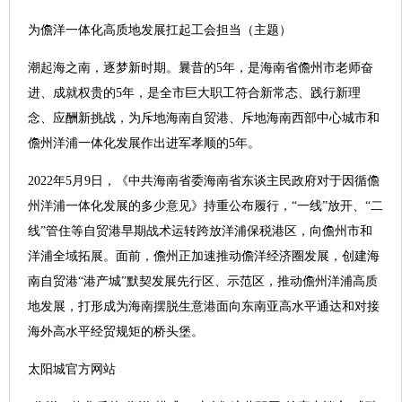
为儋洋一体化高质地发展扛起工会担当（主题）
潮起海之南，逐梦新时期。曩昔的5年，是海南省儋州市老师奋
进、成就权贵的5年，是全市巨大职工符合新常态、践行新理
念、应酬新挑战，为斥地海南自贸港、斥地海南西部中心城市和
儋州洋浦一体化发展作出进军孝顺的5年。
2022年5月9日，《中共海南省委海南省东谈主民政府对于因循儋
州洋浦一体化发展的多少意见》持重公布履行，“一线”放开、“二
线”管住等自贸港早期战术运转跨放洋浦保税港区，向儋州市和
洋浦全域拓展。面前，儋州正加速推动儋洋经济圈发展，创建海
南自贸港“港产城”默契发展先行区、示范区，推动儋州洋浦高质
地发展，打形成为海南摆脱生意港面向东南亚高水平通达和对接
海外高水平经贸规矩的桥头堡。
太阳城官方网站