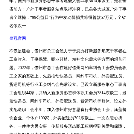
年，儋州市新服务形态干事者建会入会44家3814东谈主，走在全
省前方；户外干事者服务站点取得冲突，已矣各大城区户外干事
者全遮掩；“99公益日”行为中发动募捐共筹得善款57万元，全省
名依次一……
皇冠官网
不仅是建会，儋州市总工会勉力于于惩办好新服务形态干事者在
工资收入、干事保障、职业莳植、精神文化需求等方面的艰苦问
题。2022年，儋州市总工会在建好儋州网约车纠合工会委员会职
工之家的基础上，先后推动快递员、网约车司机、外卖配送员、
货运司机等行业工会纠合会先后设立。已设立新服务形态干事者
工会组织44家，共纳入新服务形态群体职工会员3814东谈主，涵
盖快递员、网约车司机、外卖配送员、货运司机等群体。设立外
卖配送职工会小组，加入儋州市好意思食行业协会工会，涵盖餐
饮企业、个体户100家，外卖配送员302东谈主。一次次暖心折
务、一件件为民实事，使新服务形态职工权柄得到关爱和保障，