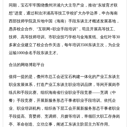
同期，宝石牢牢围绕儋州洋浦六大主导产业，推动“东坡育才联
想”进度，通过和洽洋浦高等技工学校扩大办学边界，申办海南
西部技师学院及斥地中国（海南）手段东谈主才概述发展基地，
愚弄校企合作、“互联网+职业手段培训”，苟且开展高等技工、
技师、高等技师培训。市职业技巧学校与金海浆纸、金红叶等30
多家企业建立了校企合作关连，每年培训3500东谈主次，为企业
运输1000余名手段东谈主才。
合法的网络博彩平台
值得一提的是，儋州市总工会还宝石构建一体化的产业工东谈主
职业发展体系，打造产业工东谈主职业培训品牌，等闲开展岗亭
练兵和手段比赛。组织海南省行业职业手段竞赛——烹调（中
餐）手段竞赛，开展新服务形态干事者职业手段培训。依托企
业、职业培训机构，组织各下层工会开展新服务形态干事者职业
手段提高、育婴师、烹调师、月嫂等培训，率领巨大职工存身岗
亭、革命创造、立功立事，阐述工东谈主阶层主力军作用。