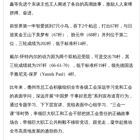
鑫等先进个东谈主也王人阐述了各自的高潮故事，激励人人束缚
拼搏、奋进。
前世界第一申智爱抓到7只小鸟，吞下2个柏忌，打出67杆，与日
巡奖金王山下美梦有（67杆）、胁元华（68杆）并列位于第二
位，三轮成绩为202杆，低于标准杆14杆。
戴尔-怀特内尔的动力因为两个双柏忌受阻，可是交出70杆，其
三轮成绩就为197杆（66-61-70），低于标准杆19杆，领先德国选
手雅尼克-保罗（Yannik Paul）4杆。
比年来，儋州市总工会积极组织全市各级工会深远学习党和工会
的表面学问，深远开展“中国梦·干事好意思”系列宣布道育行为，
通过专题学习、下下层宣讲、党组表面中心组学习、“三会一
课”等时势，率领巨大职工和工会干部把抓工会责任的正确政事
场合，带领巨大职工公共刚毅不移听党话、跟党走，凝华起推动
全市高质地发展的遒劲协力。