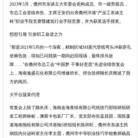
2023年5月，儋州市东谈主大常委会党构成员、市一级旁观员，
市总工会党组布告、主席王安仍出席儋州洋浦“产业工东谈主
杯”职业手段竞赛暨建筑行业手段竞赛，并为获奖选手授奖。
想想引颈 引发职工奋进之力
“那是2021年5月的一个深夜，精制区域SH蒸汽管线弯头冲刷穿孔
坐褥告急，得知己问我第一期间赶回现场，最终排斥故
障……”在儋州市总工会“中国梦·干事好意思”先进业绩答复会
上，海南逸盛石化有限公司维修班长、焊合技师顾长庆阐述了我
方的阅历。
大平台菠菜代理
答复会上除了顾长庆，海南金海浆纸有限公司纸技巧部纸研组研
发工程师林彬，澳斯卡包装厂厂长、党支部布告蓝昌国，国投厦
港海南拖轮有限公司洋港拖5班组组长陈祥旺，儋州市东谈主民
病院内分泌科室主任李文霞，儋州市中等职业技巧学校教师杨昌