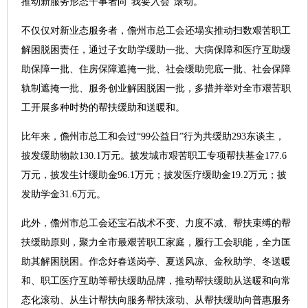
推动新服务形态干事者向“我要入会”滚动。
不仅仅对新业态服务者，儋州市总工会还塌实推动扫数艰苦职工
解困脱困责任，通过子女助学缓助一批、大病保障和医疗互助缓
助保障一批、住房保障遮掩一批、社会缓助兜底一批、社会保障
轨制遮掩一批、服务创业解困脱困一批，多措并举对全市艰苦职
工开展多种时势的帮扶缓助和送暖和。
比年来，儋州市总工和会过“99公益日”行为共缓助293东谈主，
披发缓助物款130.1万元。披发城市艰苦职工专项帮扶基金177.6
万元，披发生计缓助金96.1万元；披发医疗缓助金19.2万元；披
发助学金31.6万元。
此外，儋州市总工会还宝石战术不变、力度不减、帮扶束缚的帮
扶缓助原则，聚力全市最艰苦职工家庭，履行工会职能，全力匡
助其解困脱困。作念好春送岗亭、夏送风凉、金秋助学、冬送暖
和、职工医疗互助等帮扶缓助品牌，推动帮扶缓助从送暖和向常
态化滚动、从生计帮扶向服务帮扶滚动、从帮扶缓助向普惠服务