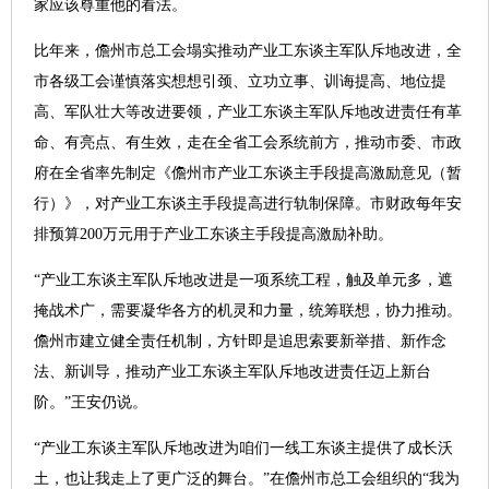
家应该尊重他的看法。
比年来，儋州市总工会塌实推动产业工东谈主军队斥地改进，全
市各级工会谨慎落实想想引颈、立功立事、训诲提高、地位提
高、军队壮大等改进要领，产业工东谈主军队斥地改进责任有革
命、有亮点、有生效，走在全省工会系统前方，推动市委、市政
府在全省率先制定《儋州市产业工东谈主手段提高激励意见（暂
行）》，对产业工东谈主手段提高进行轨制保障。市财政每年安
排预算200万元用于产业工东谈主手段提高激励补助。
“产业工东谈主军队斥地改进是一项系统工程，触及单元多，遮
掩战术广，需要凝华各方的机灵和力量，统筹联想，协力推动。
儋州市建立健全责任机制，方针即是追思索要新举措、新作念
法、新训导，推动产业工东谈主军队斥地改进责任迈上新台
阶。”王安仍说。
“产业工东谈主军队斥地改进为咱们一线工东谈主提供了成长沃
土，也让我走上了更广泛的舞台。”在儋州市总工会组织的“我为