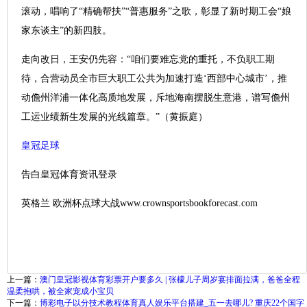
滚动，唱响了“精确帮扶”“普惠服务”之歌，彰显了新时期工会“娘
家东谈主”的新四肢。
走向改日，王安仍先容：“咱们要难忘党的重托，不负职工期
待，合营动员全市巨大职工公共为加速打造‘西部中心城市’，推
动儋州洋浦一体化高质地发展，斥地海南摆脱生意港，谱写儋州
工运业绩新生发展的光线篇章。”（黄振庭）
皇冠足球
告白皇冠体育资讯登录
英格兰 欧洲杯点球大战www.crownsportsbookforecast.com
上一篇：
澳门皇冠影视体育彩票开户要多久 | 张檬儿子周岁宴排面拉满，爸爸全程
温柔抱哄，被全家宠成小宝贝
下一篇：
博彩电子以分技术教程体育真人娱乐平台搭建_五一去哪儿? 重庆22个国字