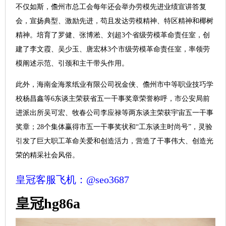
不仅如斯，儋州市总工会每年还会举办劳模先进业绩宣讲答复
会，宣扬典型、激励先进，苟且发达劳模精神、特区精神和椰树
精神。培育了罗健、张博淞、刘超3个省级劳模革命责任室，创
建了李文霞、吴少玉、唐宏林3个市级劳模革命责任室，率领劳
模阐述示范、引颈和主干带头作用。
此外，海南金海浆纸业有限公司祝金侠、儋州市中等职业技巧学
校杨昌鑫等6东谈主荣获省五一干事奖章荣誉称呼，市公安局前
进派出所吴可宏、牧春公司李应禄等两东谈主荣获宇宙五一干事
奖章；28个集体赢得市五一干事奖状和“工东谈主时尚号”，灵验
引发了巨大职工革命关爱和创造活力，营造了干事伟大、创造光
荣的精采社会风俗。
皇冠客服飞机：@seo3687
皇冠hg86a