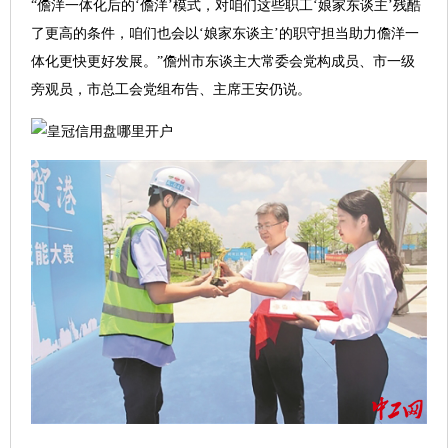
“儋洋一体化后的‘儋洋’模式，对咱们这些职工‘娘家东谈主’残酷
了更高的条件，咱们也会以‘娘家东谈主’的职守担当助力儋洋一
体化更快更好发展。”儋州市东谈主大常委会党构成员、市一级
旁观员，市总工会党组布告、主席王安仍说。