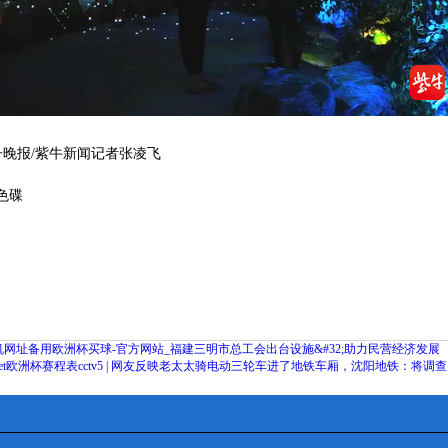
晚报/紫牛新闻记者张凌飞
色碟
网址备用欧洲杯买球-官方网站_福建三明市总工会出台设施&#32;助力民营经济发展
点net欧洲杯赛程表cctv5 | 网友反映老太太骑电动三轮车进了地铁车厢，沈阳地铁：将调查