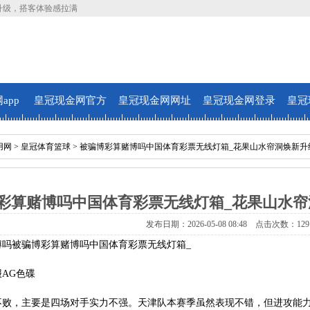
升级，搭客体验感拉满
app
皇冠现金网官方
皇冠现金网网址
皇冠现金网登录
皇冠
用网
>
皇冠体育篮球
> 被骗博彩算赌博吗中国体育彩票无线灯箱_花果山水帘洞焕新
彩算赌博吗中国体育彩票无线灯箱_花果山水
发布日期：2026-05-08 08:48 点击次数：129
博吗被骗博彩算赌博吗中国体育彩票无线灯箱_
AG色碟
不败，主要是四场对手实力不强。天津队本赛季虽然表现不错，但进攻能