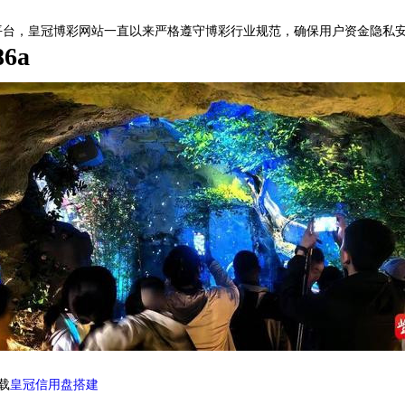
平台，皇冠博彩网站一直以来严格遵守博彩行业规范，确保用户资金隐私
6a
皇冠信用盘搭建