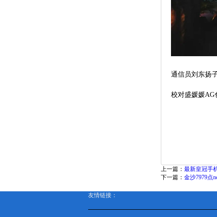
通信员刘东扬子
校对盛媛媛AG
上一篇：
最新皇冠手机
下一篇：
金沙7979
友情链接：